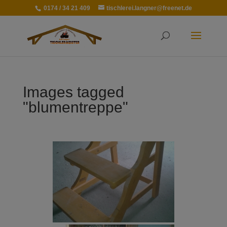
0174 / 34 21 409
tischlerei.langner@freenet.de
Images tagged
"blumentreppe"