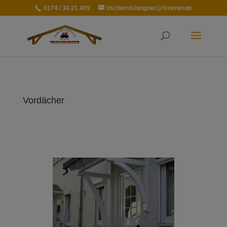
0174 / 34 21 409
tischlerei.langner@freenet.de
Vordächer