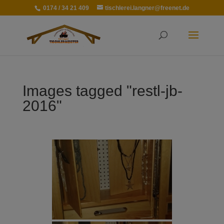
0174 / 34 21 409
tischlerei.langner@freenet.de
Images tagged "restl-jb-
2016"